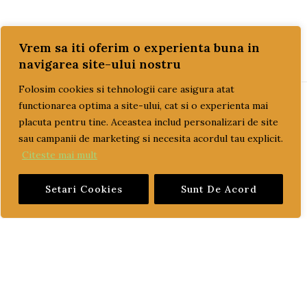
Vrem sa iti oferim o experienta buna in
navigarea site-ului nostru
Folosim cookies si tehnologii care asigura atat
functionarea optima a site-ului, cat si o experienta mai
PAGINI UTILE
placuta pentru tine. Aceastea includ personalizari de site
sau campanii de marketing si necesita acordul tau explicit.
Citeste mai mult
CUM COMAND?
Setari Cookies
Sunt De Acord
LIVRARE SI PLATA
TERMENI SI CONDITII
GARANTIE SI RETUR
POLITICA DE CONFIDENTIALITATE