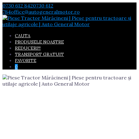
Skip
0730 612 842
0730 612
to
784
office@autogeneralmotor.ro
content
CAUTA
PRODUSELE NOASTRE
REDUCERI!!!
TRANSPORT GRATUIT
FAVORITE
0