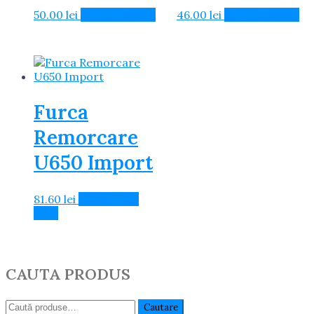
50.00
lei
Adaugă în Coș
46.00
lei
Adaugă în Coș
Furca
Remorcare
U650 Import
81.60
lei
Citește mai
mult
CAUTA PRODUS
Caută:
Cautare