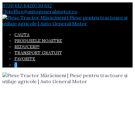
Skip
0730 612 842
0730 612
to
784
office@autogeneralmotor.ro
content
CAUTA
PRODUSELE NOASTRE
REDUCERI!!!
TRANSPORT GRATUIT
FAVORITE
0