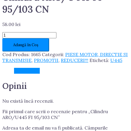
95/103 CN
58.00
lei
Cantitate
Cilindru
Adaugă în Coș
ARO/U445
FI
Cod Produs:
1665
Categorii:
PIESE MOTOR, DIRECTIE SI
95/103
TRANSMISIE
,
PROMOTII
,
REDUCERI!!!
Etichetă:
U445
CN
Recenzii (0)
Opinii
Nu există încă recenzii.
Fii primul care scrii o recenzie pentru „Cilindru
ARO/U445 FI 95/103 CN”
Adresa ta de email nu va fi publicată.
Câmpurile