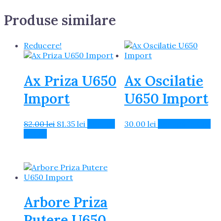
Produse similare
Reducere!
Ax Priza U650
Ax Oscilatie
Import
U650 Import
Prețul
Prețul
82.00
lei
81.35
lei
Adaugă
30.00
lei
Adaugă în Coș
inițial
curent
în Coș
a
este:
fost:
81.35 lei.
82.00 lei.
Arbore Priza
Putere U650