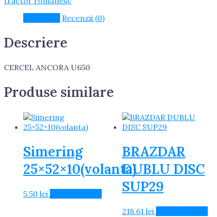
tractor romanesc
Descriere
Recenzii (0)
Descriere
CERCEL ANCORA U650
Produse similare
Simering
BRAZDAR
25×52×10(volanta)
DUBLU DISC
SUP29
5.50
lei
Adaugă în Coș
218.61
lei
Adaugă în Coș