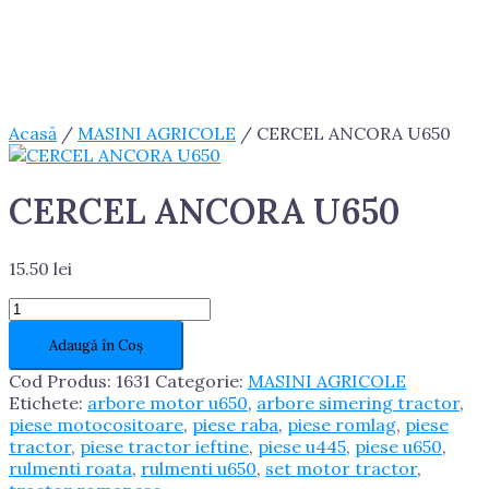
Acasă
/
MASINI AGRICOLE
/ CERCEL ANCORA U650
CERCEL ANCORA U650
15.50
lei
Cantitate
CERCEL
Adaugă în Coș
ANCORA
U650
Cod Produs:
1631
Categorie:
MASINI AGRICOLE
Etichete:
arbore motor u650
,
arbore simering tractor
,
piese motocositoare
,
piese raba
,
piese romlag
,
piese
tractor
,
piese tractor ieftine
,
piese u445
,
piese u650
,
rulmenti roata
,
rulmenti u650
,
set motor tractor
,