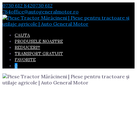
Skip
0730 612 842
0730 612
to
784
office@autogeneralmotor.ro
content
CAUTA
PRODUSELE NOASTRE
REDUCERI!!!
TRANSPORT GRATUIT
FAVORITE
0