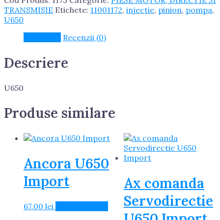
Cod Produs:
1173
Categorie:
PIESE MOTOR, DIRECTIE SI
U650
TRANSMISIE
Etichete:
11001172
,
injectie
,
pinion
,
pompa
,
Import
U650
Descriere
Recenzii (0)
Descriere
U650
Produse similare
Ancora U650
Import
Ax comanda
Servodirectie
67.00
lei
Adaugă în Coș
U650 Import