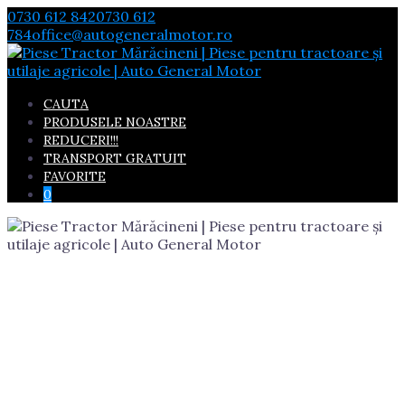
Skip
0730 612 842
0730 612
to
784
office@autogeneralmotor.ro
content
CAUTA
PRODUSELE NOASTRE
REDUCERI!!!
TRANSPORT GRATUIT
FAVORITE
0