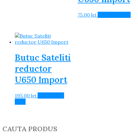
75.00
lei
Adaugă în Coș
Butuc Sateliti
reductor
U650 Import
195.00
lei
Citește mai
mult
CAUTA PRODUS