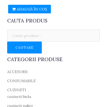
inițial
curent
ADAUGĂ ÎN COȘ
a
este:
fost:
12.50 lei.
CAUTA PRODUS
14.50 lei.
Caută:
CAUTARE
CATEGORII PRODUSE
ACCESORII
CONSUMABILE
CUZINETI
cuzineti biela
cuzineti palier