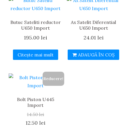
Butuc Sateliti reductor
Ax Satelit Diferential
U650 Import
U650 Import
195.00
lei
24.01
lei
Citește mai mult
ADAUGĂ ÎN COȘ
Reducere!
Bolt Piston U445
Import
14.50
lei
Prețul
Prețul
12.50
lei