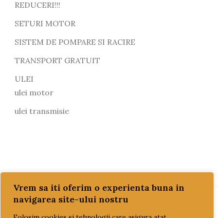
REDUCERI!!!
SETURI MOTOR
SISTEM DE POMPARE SI RACIRE
TRANSPORT GRATUIT
ULEI
ulei motor
ulei transmisie
Vrem sa iti oferim o experienta buna in
navigarea site-ului nostru
PAGINI UTILE
Folosim cookies si tehnologii care asigura atat