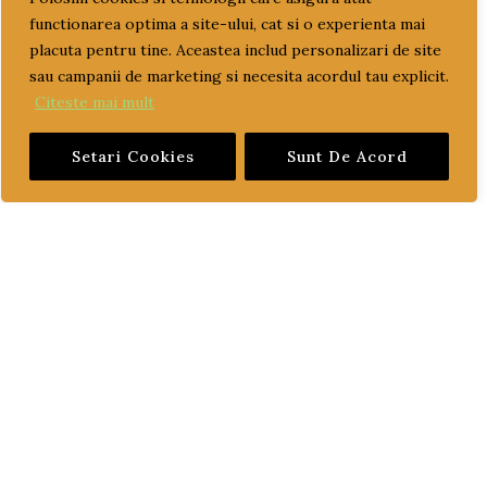
functionarea optima a site-ului, cat si o experienta mai
CUM COMAND?
placuta pentru tine. Aceastea includ personalizari de site
sau campanii de marketing si necesita acordul tau explicit.
LIVRARE SI PLATA
Citeste mai mult
TERMENI SI CONDITII
Setari Cookies
Sunt De Acord
GARANTIE SI RETUR
POLITICA DE CONFIDENTIALITATE
DESPRE FISIERELE COOKIES
CATEGORII PRODUSE
ACCESORII
CONSUMABILE