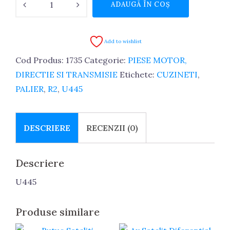
ADAUGĂ ÎN COȘ
Cuzineti
palier
R2
Add to wishlist
U445
Cod Produs:
1735
Categorie:
PIESE MOTOR,
Romlag
DIRECTIE SI TRANSMISIE
Etichete:
CUZINETI
,
PALIER
,
R2
,
U445
DESCRIERE
RECENZII (0)
Descriere
U445
Produse similare