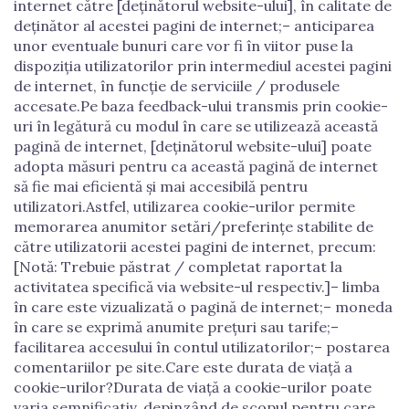
internet către [deținătorul website-ului], în calitate de
deținător al acestei pagini de internet;– anticiparea
unor eventuale bunuri care vor fi în viitor puse la
dispoziția utilizatorilor prin intermediul acestei pagini
de internet, în funcție de serviciile / produsele
accesate.Pe baza feedback-ului transmis prin cookie-
uri în legătură cu modul în care se utilizează această
pagină de internet, [deținătorul website-ului] poate
adopta măsuri pentru ca această pagină de internet
să fie mai eficientă și mai accesibilă pentru
utilizatori.Astfel, utilizarea cookie-urilor permite
memorarea anumitor setări/preferințe stabilite de
către utilizatorii acestei pagini de internet, precum:
[Notă: Trebuie păstrat / completat raportat la
activitatea specifică via website-ul respectiv.]– limba
în care este vizualizată o pagină de internet;– moneda
în care se exprimă anumite prețuri sau tarife;–
facilitarea accesului în contul utilizatorilor;– postarea
comentariilor pe site.Care este durata de viață a
cookie-urilor?Durata de viață a cookie-urilor poate
varia semnificativ, depinzând de scopul pentru care