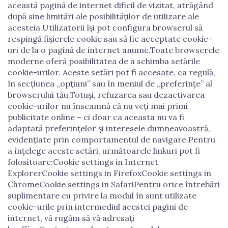
această pagină de internet dificil de vizitat, atrăgând
după sine limitări ale posibilităților de utilizare ale
acesteia.Utilizatorii își pot configura browserul să
respingă fișierele cookie sau să fie acceptate cookie-
uri de la o pagină de internet anume.Toate browserele
moderne oferă posibilitatea de a schimba setările
cookie-urilor. Aceste setări pot fi accesate, ca regulă,
în secțiunea „opțiuni” sau în meniul de „preferințe” al
browserului tău.Totuși, refuzarea sau dezactivarea
cookie-urilor nu înseamnă că nu veți mai primi
publicitate online – ci doar ca aceasta nu va fi
adaptată preferințelor și interesele dumneavoastră,
evidențiate prin comportamentul de navigare.Pentru
a înțelege aceste setări, următoarele linkuri pot fi
folositoare:Cookie settings in Internet
ExplorerCookie settings in FirefoxCookie settings in
ChromeCookie settings in SafariPentru orice întrebări
suplimentare cu privire la modul în sunt utilizate
cookie-urile prin intermediul acestei pagini de
internet, vă rugăm să vă adresați