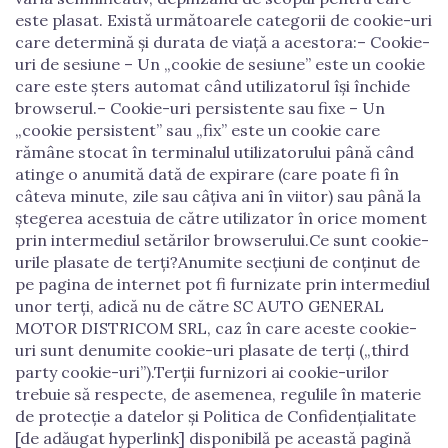
este plasat. Există următoarele categorii de cookie-uri
care determină și durata de viață a acestora:– Cookie-
uri de sesiune – Un „cookie de sesiune” este un cookie
care este șters automat când utilizatorul își închide
browserul.– Cookie-uri persistente sau fixe – Un
„cookie persistent” sau „fix” este un cookie care
rămâne stocat în terminalul utilizatorului până când
atinge o anumită dată de expirare (care poate fi în
câteva minute, zile sau câțiva ani în viitor) sau până la
ștegerea acestuia de către utilizator în orice moment
prin intermediul setărilor browserului.Ce sunt cookie-
urile plasate de terți?Anumite secțiuni de conținut de
pe pagina de internet pot fi furnizate prin intermediul
unor terți, adică nu de către SC AUTO GENERAL
MOTOR DISTRICOM SRL, caz în care aceste cookie-
uri sunt denumite cookie-uri plasate de terți („third
party cookie-uri”).Terții furnizori ai cookie-urilor
trebuie să respecte, de asemenea, regulile în materie
de protecție a datelor și Politica de Confidențialitate
[de adăugat hyperlink] disponibilă pe această pagină