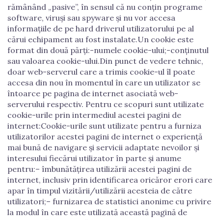
rămânând „pasive”, în sensul că nu conțin programe
software, viruși sau spyware și nu vor accesa
informațiile de pe hard driverul utilizatorului pe al
cărui echipament au fost instalate.Un cookie este
format din două părți:-numele cookie-ului;-conținutul
sau valoarea cookie-ului.Din punct de vedere tehnic,
doar web-serverul care a trimis cookie-ul îl poate
accesa din nou în momentul în care un utilizator se
întoarce pe pagina de internet asociată web-
serverului respectiv. Pentru ce scopuri sunt utilizate
cookie-urile prin intermediul acestei pagini de
internet:Cookie-urile sunt utilizate pentru a furniza
utilizatorilor acestei pagini de internet o experiență
mai bună de navigare și servicii adaptate nevoilor și
interesului fiecărui utilizator în parte și anume
pentru:– îmbunătățirea utilizării acestei pagini de
internet, inclusiv prin identificarea oricăror erori care
apar în timpul vizitării/utilizării acesteia de către
utilizatori;– furnizarea de statistici anonime cu privire
la modul în care este utilizată această pagină de