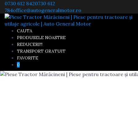
Skip
0730 612 842
0730 612
to
784
office@autogeneralmotor.ro
content
CAUTA
PRODUSELE NOASTRE
REDUCERI!!!
TRANSPORT GRATUIT
FAVORITE
0