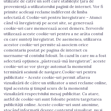
utilizate de către un soft care stabilește țara de
proveniență a utilizatorului paginii de internet. Vor fi
primite aceleași reclame indiferent de limba
selectată.d. Cookie-uri pentru înregistrare – Atunci
când vă înregistrați pe acest site, se generează
cookie-uri care memorează acest demers. Serverele
utilizează aceste cookie-uri pentru a ne arăta contul
cu care sunteți înregistrat. De asemenea, utilizarea
acestor cookie-uri permite să asociem orice
comentariu postat pe pagina de internet cu
username-ul contului folosit. În cazul în care nu a fost
selectată opțiunea „păstrează-mă înregistrat”, aceste
cookie-uri se vor șterge automat la momentul
terminării sesiunii de navigare.Cookie-uri pentru
publicitate – Aceste cookie-uri permit aflarea
vizualizării de către un utilizator a unei reclame online,
tipul acesteia și timpul scurs de la momentul
vizualizării respectviului mesaj publicitar. Ca atare,
astfel de cookie-uri sunt folosite pentru targetarea
publicității online. Aceste cookie-uri sunt anonime,
stocând informații despre contentul vizualizat, nu și