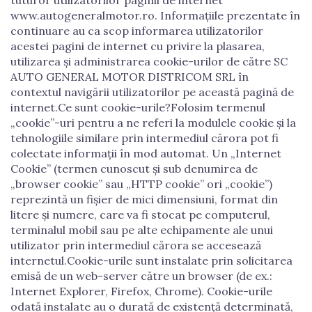
tuturor utilizatorilor paginii de internet
www.autogeneralmotor.ro. Informațiile prezentate în
continuare au ca scop informarea utilizatorilor
acestei pagini de internet cu privire la plasarea,
utilizarea și administrarea cookie-urilor de către SC
AUTO GENERAL MOTOR DISTRICOM SRL în
contextul navigării utilizatorilor pe această pagină de
internet.Ce sunt cookie-urile?Folosim termenul
„cookie”-uri pentru a ne referi la modulele cookie și la
tehnologiile similare prin intermediul cărora pot fi
colectate informații în mod automat. Un „Internet
Cookie” (termen cunoscut și sub denumirea de
„browser cookie” sau „HTTP cookie” ori „cookie”)
reprezintă un fișier de mici dimensiuni, format din
litere și numere, care va fi stocat pe computerul,
terminalul mobil sau pe alte echipamente ale unui
utilizator prin intermediul cărora se accesează
internetul.Cookie-urile sunt instalate prin solicitarea
emisă de un web-server către un browser (de ex.:
Internet Explorer, Firefox, Chrome). Cookie-urile
odată instalate au o durată de existență determinată,