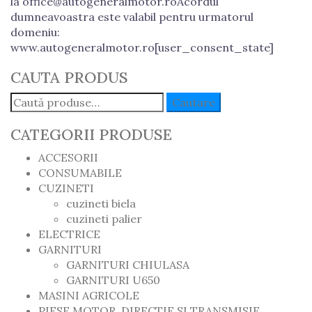
la office@autogeneralmotor.roAcordul
dumneavoastra este valabil pentru urmatorul
domeniu:
www.autogeneralmotor.ro[user_consent_state]
CAUTA PRODUS
Caută:
Cautare
CATEGORII PRODUSE
ACCESORII
CONSUMABILE
CUZINETI
cuzineti biela
cuzineti palier
ELECTRICE
GARNITURI
GARNITURI CHIULASA
GARNITURI U650
MASINI AGRICOLE
PIESE MOTOR, DIRECTIE SI TRANSMISIE