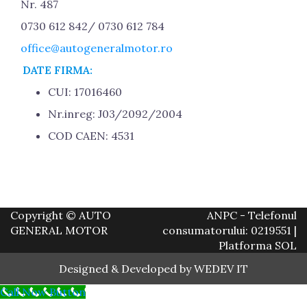
Nr. 487
0730 612 842/ 0730 612 784
office@autogeneralmotor.ro
DATE FIRMA:
CUI: 17016460
Nr.inreg: J03/2092/2004
COD CAEN: 4531
Copyright © AUTO
ANPC
- Telefonul
GENERAL MOTOR
consumatorului: 0219551 |
Platforma SOL
Designed & Developed by
WEDEV IT
Call Now Button