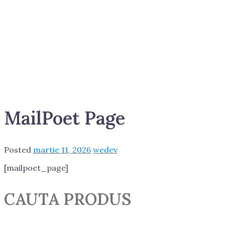
MailPoet Page
Posted
martie 11, 2026
wedev
[mailpoet_page]
Post
CAUTA PRODUS
navigation